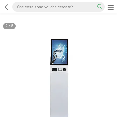
2
/
5