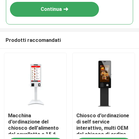
Continua
Prodotti raccomandati
Casa
Macchina
Chiosco d'ordinazione
Prodotti
d'ordinazione del
di self service
chiosco dell'alimento
interattivo, multi OEM
del cavalletto a 15,6
del chiosco di ordine
Video