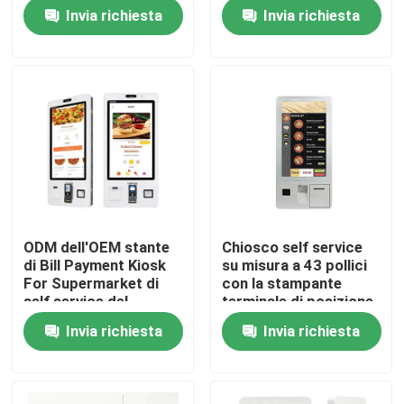
pollici per il ristorante
degli alimenti a rapida
Invia richiesta
Invia richiesta
preparazione di tocco
Chi siamo
Fatory Tour
Controllo di qualità
Contattaci
ODM dell'OEM stante
Chiosco self service
di Bill Payment Kiosk
su misura a 43 pollici
notizie
For Supermarket di
con la stampante
self service del
terminale di posizione
pavimento
Invia richiesta
Invia richiesta
Richiedere un preventivo
Shopping Online