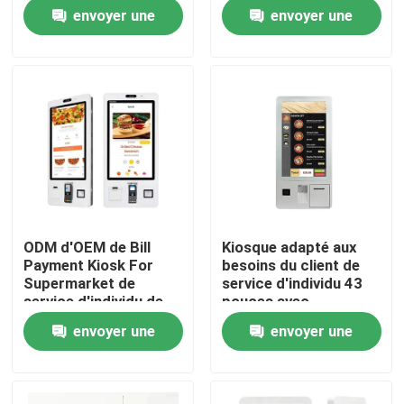
15,6 pouces pour le
d'aliments de
envoyer une
envoyer une
restaurant
préparation rapide de
contact
A propos de nous
demande
demande
Visite d'usine
Contrôle de la qualité
Contact
ODM d'OEM de Bill
Kiosque adapté aux
Payment Kiosk For
besoins du client de
nouvelles
Supermarket de
service d'individu 43
service d'individu de
pouces avec
position de plancher
l'imprimante terminale
envoyer une
envoyer une
Demande de soumission
de position
demande
demande
Shopping Online