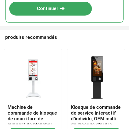
Continuer
produits recommandés
Aperçu
Machine de
Kiosque de commande
Produits
commande de kiosque
de service interactif
de nourriture de
d'individu, OEM multi
support de plancher
de kiosque d'ordre
Vidéos