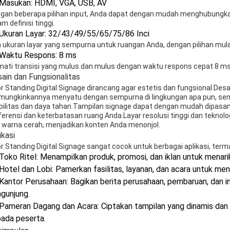
Masukan: HDMI, VGA, USB, AV
gan beberapa pilihan input, Anda dapat dengan mudah menghubungk
m definisi tinggi.
Ukuran Layar: 32/43/49/55/65/75/86 Inci
ih ukuran layar yang sempurna untuk ruangan Anda, dengan pilihan mulai 
Waktu Respons: 8 ms
mati transisi yang mulus dan mulus dengan waktu respons cepat 8 ms
ain dan Fungsionalitas
or Standing Digital Signage dirancang agar estetis dan fungsional.De
ungkinkannya menyatu dengan sempurna di lingkungan apa pun, se
bilitas dan daya tahan.Tampilan signage dapat dengan mudah dipasang 
ferensi dan keterbatasan ruang Anda.Layar resolusi tinggi dan teknol
 warna cerah, menjadikan konten Anda menonjol.
ikasi
or Standing Digital Signage sangat cocok untuk berbagai aplikasi, term
Toko Ritel: Menampilkan produk, promosi, dan iklan untuk menar
Hotel dan Lobi: Pamerkan fasilitas, layanan, dan acara untuk m
Kantor Perusahaan: Bagikan berita perusahaan, pembaruan, dan 
gunjung.
Pameran Dagang dan Acara: Ciptakan tampilan yang dinamis dan 
ada peserta.