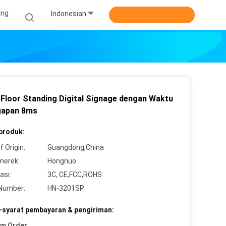
ing
Indonesian
r Floor Standing Digital Signage dengan Waktu
gapan 8ms
 produk:
f Origin:
Guangdong,China
merek:
Hongnuo
asi:
3C, CE,FCC,ROHS
Number:
HN-3201SP
-syarat pembayaran & pengiriman:
um Order