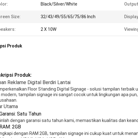
lor:
Black/Silver/White
Output
reen Size:
32/43/49/55/65/75/86 Inch
Displa
eakers:
2 X 10W
Viewin
psi Produk
kripsi Produk:
an Reklame Digital Berdiri Lantai
perkenalkan Floor Standing Digital Signage - solusi tampilan terbaik
 modern, tampilan signage ini sangat cocok untuk lingkungan apa pun, bai
usahaan.
ur Utama
Garansi: Satu Tahun
inlah dengan garansi satu tahun kami, memastikan kualitas dan keand
RAM: 2GB
engkapi dengan RAM 2GB, tampilan signage ini cukup kuat untuk men