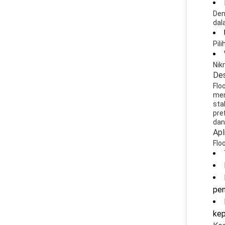
Den
dala
Pil
Nik
Des
Flo
mem
sta
pre
dan
Apl
Flo
pen
kep