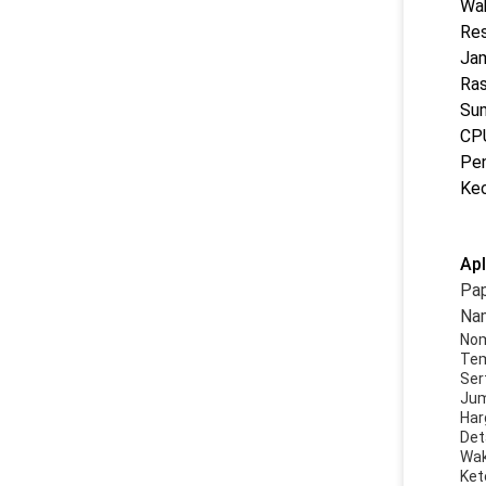
Wa
Res
Ja
Ras
Sum
CP
Pe
Ke
Apl
Pap
Na
Nom
Tem
Ser
Jum
Har
Det
Wak
Ket