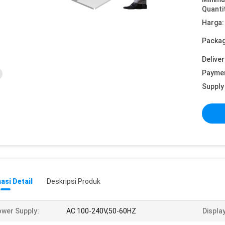
Quanti
Harga:
Packag
Deliver
Payme
Supply 
asi Detail
Deskripsi Produk
wer Supply:
AC 100-240V,50-60HZ
Displa