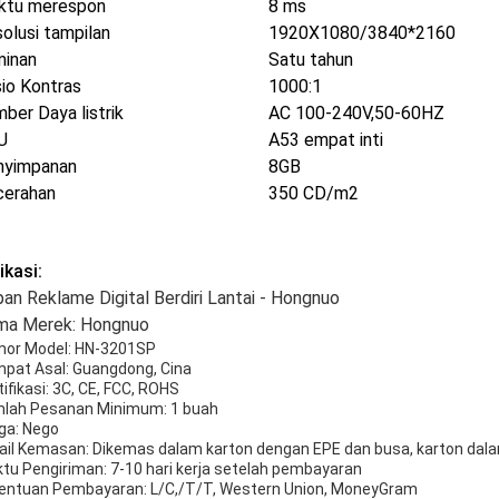
ktu merespon
8 ms
olusi tampilan
1920X1080/3840*2160
minan
Satu tahun
io Kontras
1000:1
ber Daya listrik
AC 100-240V,50-60HZ
U
A53 empat inti
nyimpanan
8GB
cerahan
350 CD/m2
ikasi:
an Reklame Digital Berdiri Lantai - Hongnuo
ma Merek: Hongnuo
or Model: HN-3201SP
pat Asal: Guangdong, Cina
tifikasi: 3C, CE, FCC, ROHS
lah Pesanan Minimum: 1 buah
ga: Nego
ail Kemasan: Dikemas dalam karton dengan EPE dan busa, karton dala
tu Pengiriman: 7-10 hari kerja setelah pembayaran
entuan Pembayaran: L/C,/T/T, Western Union, MoneyGram