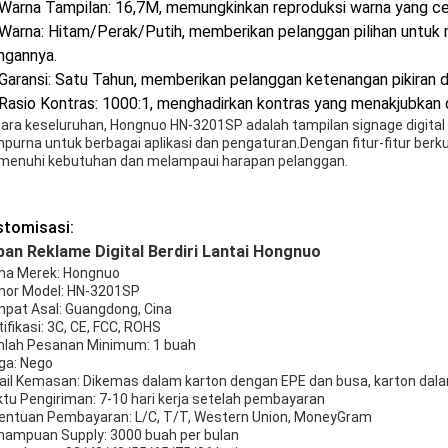
Warna Tampilan: 16,7M, memungkinkan reproduksi warna yang cer
Warna: Hitam/Perak/Putih, memberikan pelanggan pilihan untuk 
ngannya.
Garansi: Satu Tahun, memberikan pelanggan ketenangan pikiran da
Rasio Kontras: 1000:1, menghadirkan kontras yang menakjubkan 
ara keseluruhan, Hongnuo HN-3201SP adalah tampilan signage digital b
purna untuk berbagai aplikasi dan pengaturan.Dengan fitur-fitur berku
enuhi kebutuhan dan melampaui harapan pelanggan.
stomisasi:
an Reklame Digital Berdiri Lantai Hongnuo
a Merek: Hongnuo
or Model: HN-3201SP
pat Asal: Guangdong, Cina
tifikasi: 3C, CE, FCC, ROHS
lah Pesanan Minimum: 1 buah
ga: Nego
ail Kemasan: Dikemas dalam karton dengan EPE dan busa, karton dala
tu Pengiriman: 7-10 hari kerja setelah pembayaran
entuan Pembayaran: L/C, T/T, Western Union, MoneyGram
ampuan Supply: 3000 buah per bulan