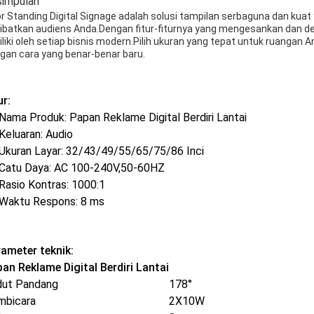
impulan
or Standing Digital Signage adalah solusi tampilan serbaguna dan kua
ibatkan audiens Anda.Dengan fitur-fiturnya yang mengesankan dan des
iliki oleh setiap bisnis modern.Pilih ukuran yang tepat untuk ruanga
gan cara yang benar-benar baru.
ur:
Nama Produk: Papan Reklame Digital Berdiri Lantai
Keluaran: Audio
Ukuran Layar: 32/43/49/55/65/75/86 Inci
Catu Daya: AC 100-240V,50-60HZ
Rasio Kontras: 1000:1
Waktu Respons: 8 ms
ameter teknik:
an Reklame Digital Berdiri Lantai
dut Pandang
178°
mbicara
2X10W