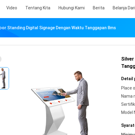
Video
Tentang Kita
Hubungi Kami
Berita
Belanja Dar
loor Standing Digital Signage Dengan Waktu Tanggapan 8ms
Silve
Tang
Detail
Place o
Nama 
Sertifik
Model 
Syarat
Minim