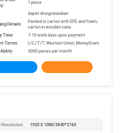
1 piece
ty:
dapat dinegosiasikan
Packed in carton with EPE and foam,
ing Details:
carton in wooden case.
y Time:
7-10 work days upon payment
nt Terms:
L/C,/T/T, Western Union, MoneyGram
Ability:
3000 pieces per month
y Resolution:
1920 X 1080/3840*2160