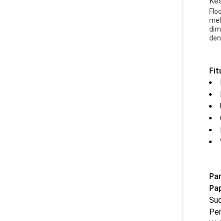
Kes
Flo
mel
dim
den
Fit
Par
Pap
Su
Pe