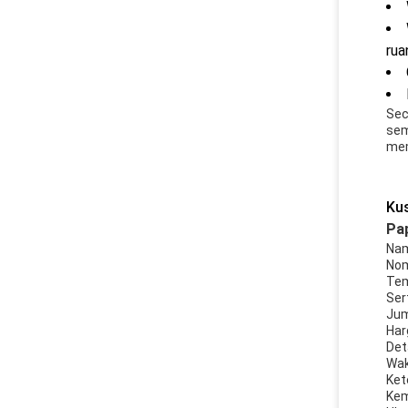
rua
Sec
sem
mem
Ku
Pap
Nam
Nom
Tem
Ser
Jum
Har
Det
Wak
Ket
Kem