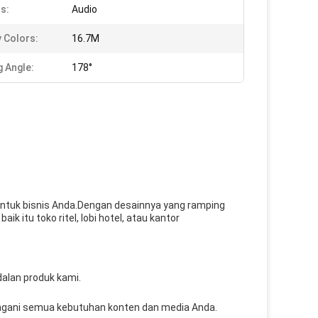
s:
Audio
y Colors:
16.7M
g Angle:
178°
 untuk bisnis Anda.Dengan desainnya yang ramping
k itu toko ritel, lobi hotel, atau kantor
alan produk kami.
angani semua kebutuhan konten dan media Anda.