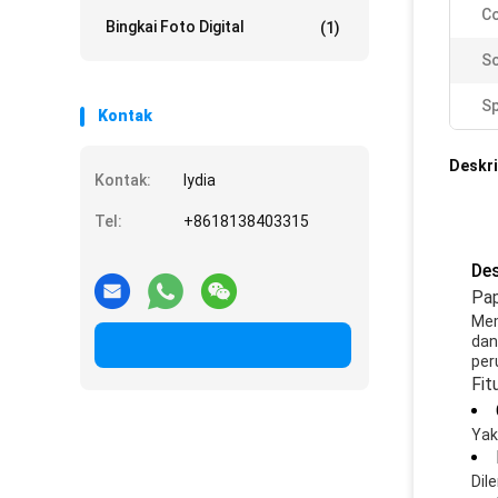
Co
Bingkai Foto Digital
(1)
Sc
Sp
Kontak
Deskri
Kontak:
lydia
Tel:
+8618138403315
Des
Pap
Mem
dan
per
Fit
Yak
Dil