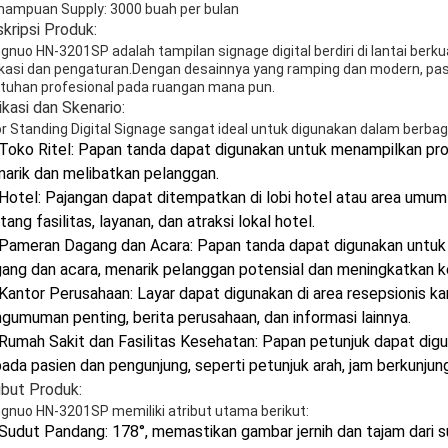
ampuan Supply: 3000 buah per bulan
kripsi Produk:
gnuo HN-3201SP adalah tampilan signage digital berdiri di lantai berk
ikasi dan pengaturan.Dengan desainnya yang ramping dan modern, pa
tuhan profesional pada ruangan mana pun.
ikasi dan Skenario:
or Standing Digital Signage sangat ideal untuk digunakan dalam berbag
Toko Ritel: Papan tanda dapat digunakan untuk menampilkan promo
arik dan melibatkan pelanggan.
Hotel: Pajangan dapat ditempatkan di lobi hotel atau area umu
tang fasilitas, layanan, dan atraksi lokal hotel.
Pameran Dagang dan Acara: Papan tanda dapat digunakan untu
ang dan acara, menarik pelanggan potensial dan meningkatkan 
Kantor Perusahaan: Layar dapat digunakan di area resepsionis k
gumuman penting, berita perusahaan, dan informasi lainnya.
Rumah Sakit dan Fasilitas Kesehatan: Papan petunjuk dapat dig
ada pasien dan pengunjung, seperti petunjuk arah, jam berkunjung
ibut Produk:
gnuo HN-3201SP memiliki atribut utama berikut:
Sudut Pandang: 178°, memastikan gambar jernih dan tajam dari 