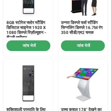
हमारे बारे में
8GB स्टोरेज फ्लोर स्टैंडिंग
उन्नत डिस्प्ले फर्श स्टैंडिंग
डिजिटल साइनेज 1920 X
सिग्नलिंग डिस्प्ले 16.7M रंग
फैक्टरी यात्रा
1080 डिस्प्ले रिज़ॉल्यूशन -
350 सीडी/एम2 चमक
बी2बी खरीदार
जांच भेजें
जांच भेजें
गुणवत्ता नियंत्रण
हमसे संपर्क करें
समाचार
Shopping Online
शक्तिशाली प्रस्तुति के लिए
उच्च कुशल 178° देखने का