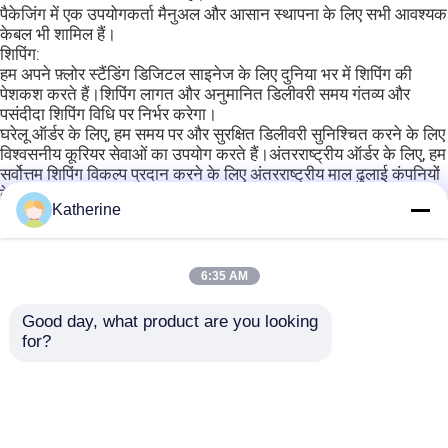
पैकेजिंग में एक उपयोगकर्ता मैनुअल और आसान स्थापना के लिए सभी आवश्यक
केबल भी शामिल हैं।
शिपिंग:
हम अपने फ़्लोर स्टैंडिंग डिजिटल साइनेज के लिए दुनिया भर में शिपिंग की
पेशकश करते हैं।शिपिंग लागत और अनुमानित डिलीवरी समय गंतव्य और
पसंदीदा शिपिंग विधि पर निर्भर करेगा।
घरेलू ऑर्डर के लिए, हम समय पर और सुरक्षित डिलीवरी सुनिश्चित करने के लिए
विश्वसनीय कूरियर सेवाओं का उपयोग करते हैं।अंतरराष्ट्रीय ऑर्डर के लिए, हम
सर्वोत्तम शिपिंग विकल्प प्रदान करने के लिए अंतरराष्ट्रीय माल ढुलाई कंपनियों
के साथ काम करते हैं।
Katherine
एक बार आपका ऑर्डर शिप हो जाने के बाद, हम आपको एक ट्रैकिंग नंबर प्रदान
करेंगे ताकि आप अपने पैकेज की यात्रा को अपने दरवाजे तक ट्रैक कर सकें।
पैकेजिंग और शिपिंग से संबंधित किसी भी प्रश्न या चिंता के लिए, कृपया हमारी
ग्राहक सहायता टीम से संपर्क करने में संकोच न करें।
6:35 AM
सामान्य प्रश्न:
Good day, what product are you looking 
.
for?
टैग:
कस्टमाइज्ड फ्लोर स्टैंडिंग डिजिटल साइनेज
फ्लोर स्टैंडिंग डिजिटल साइनेज कियोस्क
एलईडी बैकलाइट स्टैंडिंग डिजिटल स्क्रीन