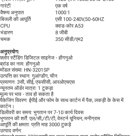
गारंटी
एक वर्ष
वैषम्य अनुपात
1000:1
स्मार्ट फिटनेस मिरर
बिजली की आपूर्ति
एसी 100-240V,50-60HZ
CPU
क्वाड-कोर A53
भंडारण
8 जीबी
स्मार्ट इंटरैक्टिव व्हाइटबोर्ड
चमक
350 सीडी/एम2
अनुप्रयोग:
बार एलसीडी डिस्प्ले
फ़्लोर स्टैंडिंग डिजिटल साइनेज - होंगनुओ
ब्रांड का नाम: होंगनुओ
मॉडल संख्या: HN-3201SP
एलसीडी स्प्लिसिंग स्क्रीन
उत्पत्ति का स्थान: गुआंग्डोंग, चीन
प्रमाणन: 3सी, सीई, एफसीसी, आरओएचएस
न्यूनतम ऑर्डर मात्रा: 1 टुकड़ा
डिजिटल साइनेज विंडो डिस्प्ले
मूल्य पर भाव - ताव हो सकता है
पैकेजिंग विवरण: ईपीई और फोम के साथ कार्टन में पैक, लकड़ी के केस में
कार्टन।
टच स्क्रीन कियोस्क
डिलीवरी का समय: भुगतान पर 7-10 कार्य दिवस
भुगतान की शर्तें: एल/सी,/टी/टी, वेस्टर्न यूनियन, मनीग्राम
आपूर्ति की क्षमता: प्रति माह 3000 टुकड़े
अंकीय तसवीर ढाँचा
उत्पाद वर्णन: