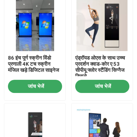
86 इंच पूर्ण स्क्रीन विंडो
एंड्रॉयड ओएस के साथ उच्च
प्रणाली 4K टच स्क्रीन
प्रदर्शन क्वाड-कोर ए 53
मंजिल खड़े डिजिटल साइनेज
सीपीयू फ्लोर स्टैंडिंग सिग्नैज
डिस्प्ले
जांच भेजें
जांच भेजें
होम
उत्पाद
वीडियो