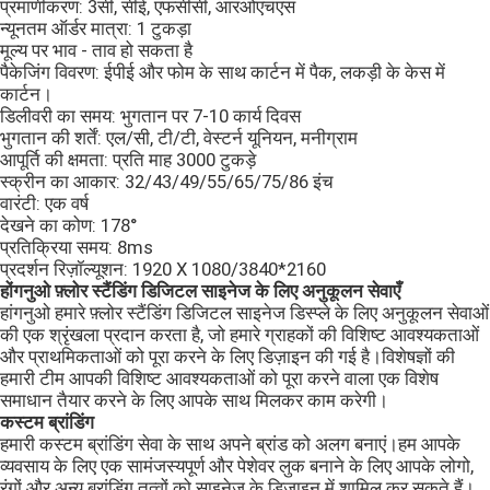
प्रमाणीकरण: 3सी, सीई, एफसीसी, आरओएचएस
न्यूनतम ऑर्डर मात्रा: 1 टुकड़ा
मूल्य पर भाव - ताव हो सकता है
पैकेजिंग विवरण: ईपीई और फोम के साथ कार्टन में पैक, लकड़ी के केस में
कार्टन।
डिलीवरी का समय: भुगतान पर 7-10 कार्य दिवस
भुगतान की शर्तें: एल/सी, टी/टी, वेस्टर्न यूनियन, मनीग्राम
आपूर्ति की क्षमता: प्रति माह 3000 टुकड़े
स्क्रीन का आकार: 32/43/49/55/65/75/86 इंच
वारंटी: एक वर्ष
देखने का कोण: 178°
प्रतिक्रिया समय: 8ms
प्रदर्शन रिज़ॉल्यूशन: 1920 X 1080/3840*2160
होंगनुओ फ़्लोर स्टैंडिंग डिजिटल साइनेज के लिए अनुकूलन सेवाएँ
हांगनुओ हमारे फ़्लोर स्टैंडिंग डिजिटल साइनेज डिस्प्ले के लिए अनुकूलन सेवाओं
की एक श्रृंखला प्रदान करता है, जो हमारे ग्राहकों की विशिष्ट आवश्यकताओं
और प्राथमिकताओं को पूरा करने के लिए डिज़ाइन की गई है।विशेषज्ञों की
हमारी टीम आपकी विशिष्ट आवश्यकताओं को पूरा करने वाला एक विशेष
समाधान तैयार करने के लिए आपके साथ मिलकर काम करेगी।
कस्टम ब्रांडिंग
हमारी कस्टम ब्रांडिंग सेवा के साथ अपने ब्रांड को अलग बनाएं।हम आपके
व्यवसाय के लिए एक सामंजस्यपूर्ण और पेशेवर लुक बनाने के लिए आपके लोगो,
रंगों और अन्य ब्रांडिंग तत्वों को साइनेज के डिज़ाइन में शामिल कर सकते हैं।