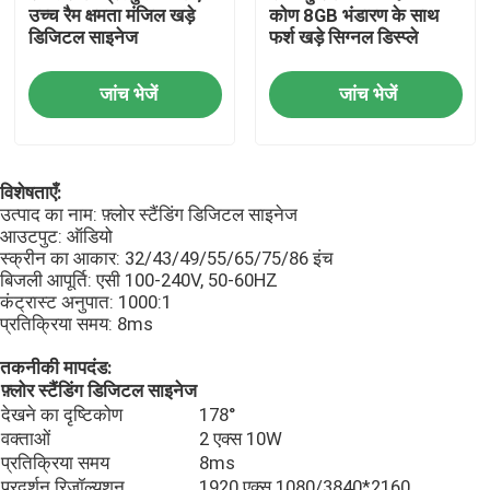
उच्च रैम क्षमता मंजिल खड़े
कोण 8GB भंडारण के साथ
डिजिटल साइनेज
फर्श खड़े सिग्नल डिस्प्ले
आउटडोर एलसीडी डिजिटल साइनेज
जांच भेजें
जांच भेजें
वॉल माउंटेड डिजिटल साइनेज
विशेषताएँ:
फ़्लोर स्टैंडिंग डिजिटल साइनेज
उत्पाद का नाम: फ़्लोर स्टैंडिंग डिजिटल साइनेज
आउटपुट: ऑडियो
स्क्रीन का आकार: 32/43/49/55/65/75/86 इंच
पैनल माउंट औद्योगिक मॉनिटर
बिजली आपूर्ति: एसी 100-240V, 50-60HZ
कंट्रास्ट अनुपात: 1000:1
प्रतिक्रिया समय: 8ms
एंबेडेड औद्योगिक मॉनिटर
तकनीकी मापदंड:
फ़्लोर स्टैंडिंग डिजिटल साइनेज
स्वयं सेवा कियोस्क
देखने का दृष्टिकोण
178°
वक्ताओं
2 एक्स 10W
प्रतिक्रिया समय
8ms
टच स्क्रीन स्मार्ट मिरर
प्रदर्शन रिज़ॉल्यूशन
1920 एक्स 1080/3840*2160