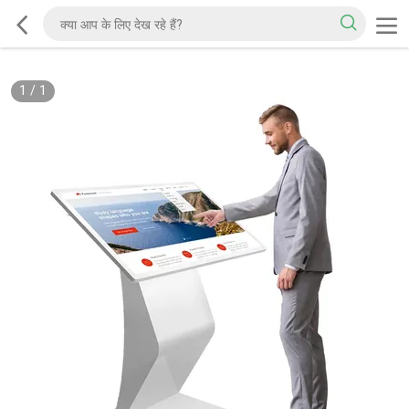
1
/
1