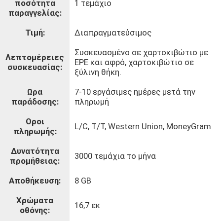
ποσότητα
1 τεμάχιο
παραγγελίας:
Τιμή:
Διαπραγματεύσιμος
Συσκευασμένο σε χαρτοκιβώτιο με
Λεπτομέρειες
EPE και αφρό, χαρτοκιβώτιο σε
συσκευασίας:
ξύλινη θήκη.
Ωρα
7-10 εργάσιμες ημέρες μετά την
παράδοσης:
πληρωμή
Οροι
L/C, T/T, Western Union, MoneyGram
πληρωμής:
Δυνατότητα
3000 τεμάχια το μήνα
προμήθειας:
Αποθήκευση:
8 GB
Χρώματα
16,7 εκ
οθόνης: