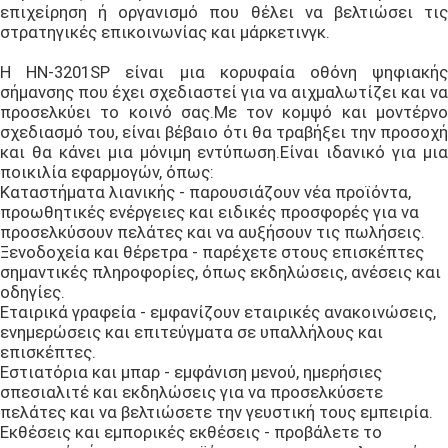
επιχείρηση ή οργανισμό που θέλει να βελτιώσει τις
στρατηγικές επικοινωνίας και μάρκετινγκ.
Η HN-3201SP είναι μια κορυφαία οθόνη ψηφιακής
σήμανσης που έχει σχεδιαστεί για να αιχμαλωτίζει και να
προσελκύει το κοινό σας.Με τον κομψό και μοντέρνο
σχεδιασμό του, είναι βέβαιο ότι θα τραβήξει την προσοχή
και θα κάνει μια μόνιμη εντύπωση.Είναι ιδανικό για μια
ποικιλία εφαρμογών, όπως:
Καταστήματα λιανικής - παρουσιάζουν νέα προϊόντα,
προωθητικές ενέργειες και ειδικές προσφορές για να
προσελκύσουν πελάτες και να αυξήσουν τις πωλήσεις.
Ξενοδοχεία και θέρετρα - παρέχετε στους επισκέπτες
σημαντικές πληροφορίες, όπως εκδηλώσεις, ανέσεις και
οδηγίες.
Εταιρικά γραφεία - εμφανίζουν εταιρικές ανακοινώσεις,
ενημερώσεις και επιτεύγματα σε υπαλλήλους και
επισκέπτες.
Αφήστε ένα μήνυμα
Εστιατόρια και μπαρ - εμφάνιση μενού, ημερήσιες
We bellen je snel terug!
σπεσιαλιτέ και εκδηλώσεις για να προσελκύσετε
πελάτες και να βελτιώσετε την γευστική τους εμπειρία.
Εκθέσεις και εμπορικές εκθέσεις - προβάλετε το