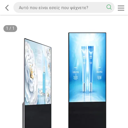
1
/
1