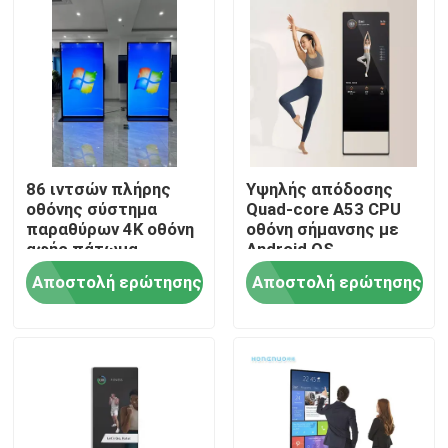
86 ιντσών πλήρης
Υψηλής απόδοσης
οθόνης σύστημα
Quad-core A53 CPU
παραθύρων 4K οθόνη
οθόνη σήμανσης με
αφής πάτωμα
Android OS
στέκεται ψηφιακή
Αποστολή ερώτησης
Αποστολή ερώτησης
σήμανση
Αρχική Σελίδα
Προϊόντα
Βίντεο