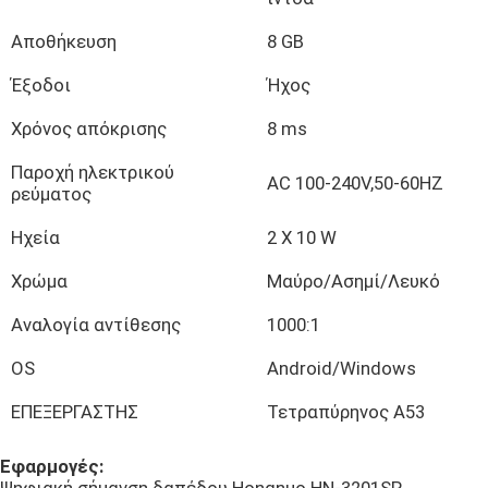
Αποθήκευση
8 GB
Έξυπνος καθρέφτης ικανότητας
Έξοδοι
Ήχος
Έξυπνος διαδραστικός πίνακας
Χρόνος απόκρισης
8 ms
Παροχή ηλεκτρικού
AC 100-240V,50-60HZ
Επίδειξη φραγμών LCD
ρεύματος
Ηχεία
2 Χ 10 W
LCD που συνδέει την οθόνη
Χρώμα
Μαύρο/Ασημί/Λευκό
Αναλογία αντίθεσης
1000:1
Ψηφιακή επίδειξη παραθύρων συστημάτων σηματοδ
OS
Android/Windows
Περίπτερο οθόνης αφής
ΕΠΕΞΕΡΓΑΣΤΗΣ
Τετραπύρηνος A53
ψηφιακό πλαίσιο φωτογραφιών
Εφαρμογές: