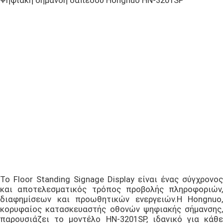
Ψηφιακή σήμανση δαπέδου Hongnuo HN-3201SP
Το Floor Standing Signage Display είναι ένας σύγχρονος
και αποτελεσματικός τρόπος προβολής πληροφοριών,
διαφημίσεων και προωθητικών ενεργειών.Η Hongnuo,
κορυφαίος κατασκευαστής οθονών ψηφιακής σήμανσης,
παρουσιάζει το μοντέλο HN-3201SP, ιδανικό για κάθε