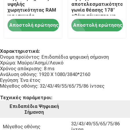
υψηλής
αποτελεσματικότητας
χωρητικότητας RAM
γωνία θέασης 178°
Υπαίθριο ψηφιακό σύστημα σηματοδότησης LCD
για ισχυρές
οθόνη σήμανσης με
παρουσιάσεις
αποθήκευση 8GB
Αποστολή ερώτησης
Αποστολή ερώτησης
Ο τοίχος τοποθέτησε το ψηφιακό σύστημα σηματοδ
Χαρακτηριστικά:
Επιδαπέδια Ψηφιακή σήμανση
Όνομα προϊόντος: Επιδαπέδια ψηφιακή σήμανση
Χρώμα: Μαύρο/Ασημί/Λευκό
Χρόνος απόκρισης: 8 ms
Η επιτροπή τοποθετεί το βιομηχανικό όργανο ελέγχ
Ανάλυση οθόνης: 1920 X 1080/3840*2160
Εγγύηση: Ένα έτος
Μέγεθος οθόνης: 32/43/49/55/65/75/86 ίντσες
Ενσωματωμένο βιομηχανικό όργανο ελέγχου
Τεχνικές παράμετροι:
Επιδαπέδια Ψηφιακή
περίπτερο αυτοεξυπηρετήσεων
Σήμανση
32/43/49/55/65/75/86
Έξυπνος καθρέφτης οθόνης αφής
Μέγεθος οθόνης
ίντσα