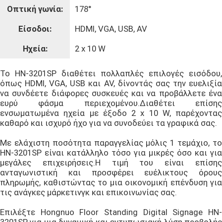
Οπτική γωνία:
178°
Είσοδοι:
HDMI, VGA, USB, AV
Ηχεία:
2 x 10 W
Το HN-3201SP διαθέτει πολλαπλές επιλογές εισόδου,
όπως HDMI, VGA, USB και AV, δίνοντάς σας την ευελιξία
να συνδέετε διάφορες συσκευές και να προβάλλετε ένα
ευρύ φάσμα περιεχομένου.Διαθέτει επίσης
ενσωματωμένα ηχεία με έξοδο 2 x 10 W, παρέχοντας
καθαρό και ισχυρό ήχο για να συνοδεύει τα γραφικά σας.
Με ελάχιστη ποσότητα παραγγελίας μόλις 1 τεμάχιο, το
HN-3201SP είναι κατάλληλο τόσο για μικρές όσο και για
μεγάλες επιχειρήσεις.Η τιμή του είναι επίσης
ανταγωνιστική και προσφέρει ευέλικτους όρους
πληρωμής, καθιστώντας το μια οικονομική επένδυση για
τις ανάγκες μάρκετινγκ και επικοινωνίας σας.
Επιλέξτε Hongnuo Floor Standing Digital Signage HN-