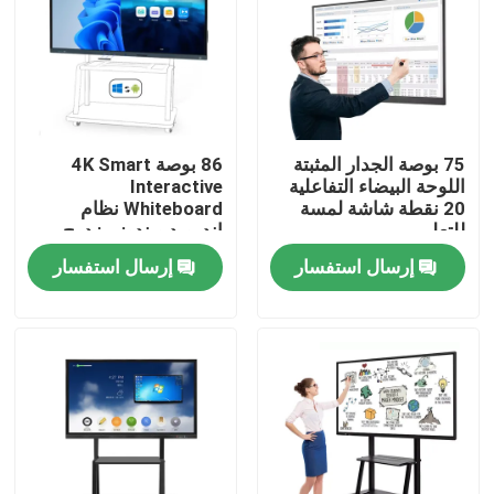
75 بوصة الجدار المثبتة
86 بوصة 4K Smart
اللوحة البيضاء التفاعلية
Interactive
20 نقطة شاشة لمسة
Whiteboard نظام
للتعليم
اندرويد ويندوز مزدوج
النظام 20 نقطة لمسة
إرسال استفسار
إرسال استفسار
مكبر الصوت
منزل
المنتجات
أشرطة فيديو