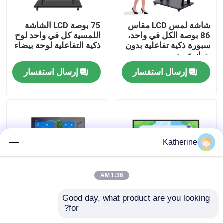
شاشة لمس LCD مقاس
75 بوصة LCD الشاشة
حول بنا
86 بوصة الكل في واحد،
اللمسية كل في واحد لوح
سبورة ذكية تفاعلية بدون
ذكية التفاعلية لوحة بيضاء
جهاز عرض
جولة في المعمل
إرسال استفسار
إرسال استفسار
ضبط الجودة
اتصل بنا
Katherine
أخبار
1:36 AM
طلب اقتباس
Good day, what product are you looking 
86 بوصة السبورة
شاشة LCD السبورة
for?
التفاعلية الرقمية الذكية
التفاعلية الذكية
Shopping Online
تقف مع آلة حاسبة
للاجتماعات الصفية