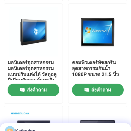
เกี่ยวกับเรา
ทัวร์โรงงาน
ควบคุมคุณภาพ
มอนิเตอร์อุตสาหกรรม
คอมพิวเตอร์ทัชสกรีน
มอนิเตอร์อุตสาหกรรม
อุตสาหกรรมกันน้ำ
ติดต่อเรา
แบบปรับแต่งได้ วัสดุอลู
1080P ขนาด 21.5 นิ้ว
มิเนียมอัลลอยด์แบบอิน
เตอร์แอคทีฟ
ส่งคำถาม
ส่งคำถาม
ข่าว
ขออ้าง
Shopping Online