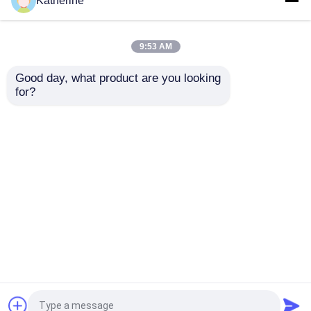
Katherine
ป้ายดิจิตอล LCD กลางแจ้ง
9:53 AM
Good day, what product are you looking 
ป้ายดิจิตอลติดผนัง
จอภาพอุตสาหกรรม
10.4 นิ้ว All In One
for?
ขนาด 10.4 นิ้ว, 300
Industrial PC Touch
Nits Industrial Panel
Screen ติดผนัง ODM
PC Stainless Steel
ป้ายดิจิตอลตั้งพื้น
ส่งคำถาม
ส่งคำถาม
จอภาพอุตสาหกรรมแบบติดตั้งบนแผง
บ้าน
เกี่ยวกับเรา
ติดต่อเรา
Desktop Site
จอภาพอุตสาหกรรมแบบฝังตัว
แผนผังเว็บไซต์
Privacy Policy
ตู้บริการตนเอง
คุณภาพ
ป้ายดิจิตอล LCD กลางแจ้ง
โรงงานใน
ประเทศจีน.Copyright © 2026 Shenzhen Hongnuo
หน้าจอสัมผัสกระจกอัจฉริยะ
Zhuanxian Technology Co., Ltd. All Rights