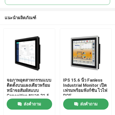
แนะนำผลิตภัณฑ์
จอภาพอุตสาหกรรมแบบ
IPS 15.6 นิ้ว Fanless
บ้าน
ติดตั้งบนแผงเดียวพร้อม
Industrial Monitor เปิด
หน้าจอสัมผัสแบบ
เฟรมพร้อมฟังก์ชัน ไวไฟ
Capacitive ขนาด 21.5
POE
ผลิตภัณฑ์
นิ้ว
ส่งคำถาม
ส่งคำถาม
วิดีโอ