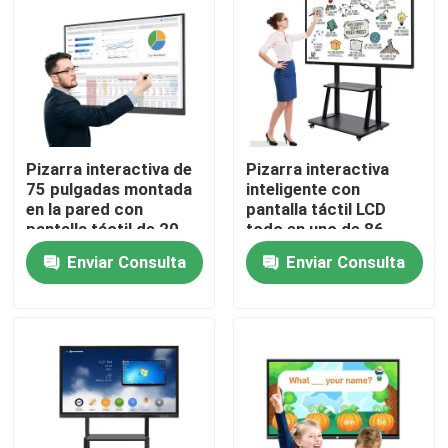
Pizarra interactiva de
Pizarra interactiva
75 pulgadas montada
inteligente con
en la pared con
pantalla táctil LCD
pantalla táctil de 20
todo en uno de 86
puntos para
pulgadas sin
Enviar Consulta
Enviar Consulta
educación
proyector
Inicio
Productos
Videos