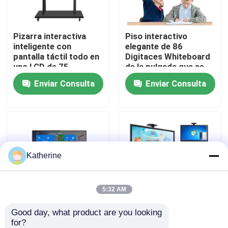
Sobre nosotros
Pizarra interactiva
Piso interactivo
inteligente con
elegante de 86
pantalla táctil todo en
Digitaces Whiteboard
Visita a la fábrica
uno LCD de 75
de la pulgada que se
pulgadas
coloca con la
Enviar Consulta
Enviar Consulta
calculadora
Control de Calidad
Contacto
Katherine
noticias
Solicitar una cotización
5:32 AM
Good day, what product are you looking 
Pantalla LCD Smart
65 pulgadas
Shopping Online
for?
Whiteboard
antideslumbrante