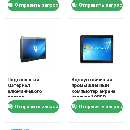
водоустойчивого
функцией WIFI POE
Отправить запрос
Отправить запрос
для на открытом
воздухе
О Компании
Наша фабрика
контроль качества
контактные данные
Подгонянный
Водоустойчивый
материал
промышленный
Новости
алюминиевого
компьютер экрана
сплава
касания 1080P
промышленного
размер 21,5 дюймов
Отправить запрос
Отправить запрос
Отправить запрос
монитора держателя
панели
взаимодействующий
Shopping Online