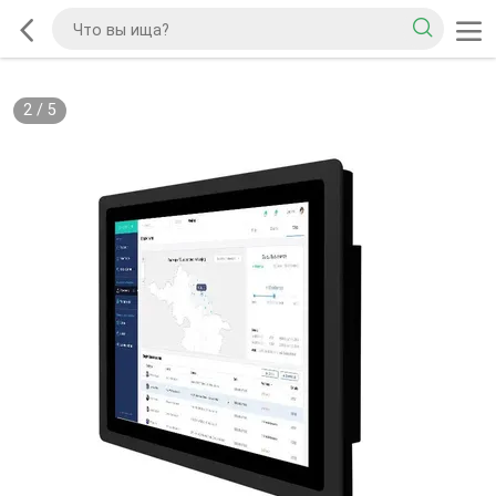
2
/
5