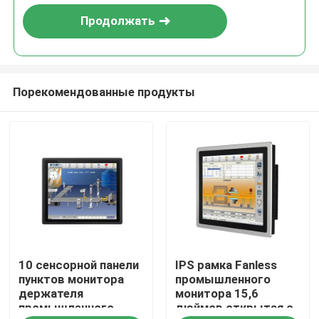
Продолжать
Порекомендованные продукты
Главная страница
10 сенсорной панели
IPS рамка Fanless
Продукция
пунктов монитора
промышленного
держателя
монитора 15,6
промышленного
дюймов открытая с
Ролики