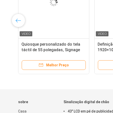
el
Quiosque personalizado do tela
Definiçã
táctil de 55 polegadas, Signage
1920×10
exterior do LCD Digital para a
Digital
propaganda
Melhor Preço
sobre
Sinalização digital de chão
Casa
43" LCD em pé de publicida