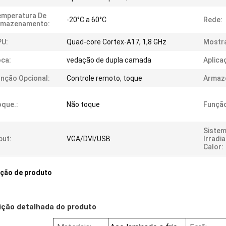
emperatura De
-20°C a 60°C
Rede:
rmazenamento:
PU:
Quad-core Cortex-A17, 1,8 GHz
Mostra
ca:
vedação de dupla camada
Aplica
nção Opcional:
Controle remoto, toque
Armaz
que.:
Não toque
Funçã
Sistem
put:
VGA/DVI/USB
Irradi
Calor:
ição de produto
ição detalhada do produto