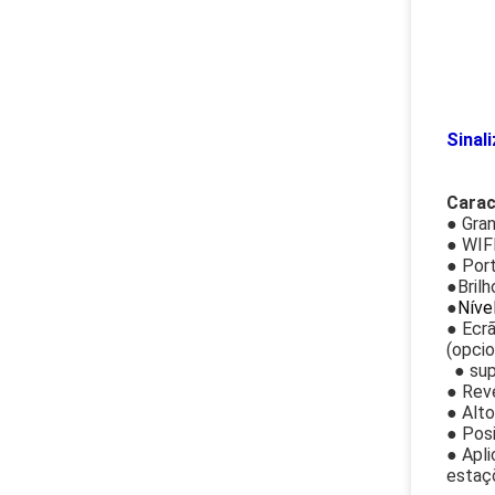
Sinal
Carac
● Gra
● WIFI
● Por
●
Brilh
●
Níve
● Ecrã
(opcio
● su
● Reve
● Alto
● Posi
● Apli
estaçõ