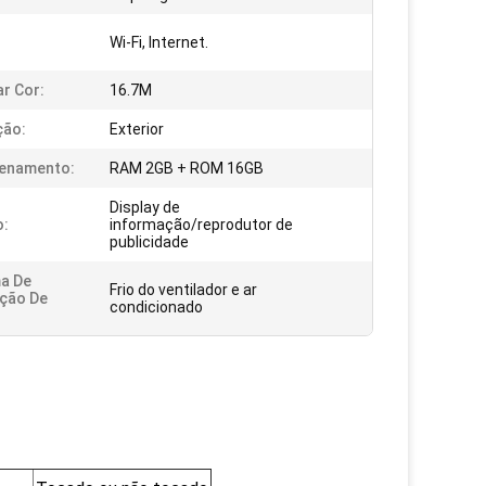
Wi-Fi, Internet.
r Cor:
16.7M
ção:
Exterior
enamento:
RAM 2GB + ROM 16GB
Display de
o:
informação/reprodutor de
publicidade
a De
Frio do ventilador e ar
ação De
condicionado