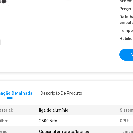
ordem 
Preço:
Detalh
embal
Tempo 
Habili
M
mação Detalhada
Descrição De Produto
terial:
liga de alumínio
Sistem
ilho:
2500 Nits
CPU:
res:
Opcional em preto/branco
Taman