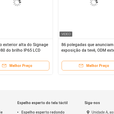
o exterior alta do Signage
86 polegadas que anunciam
80 do brilho IP65 LCD
exposição da tevê, ODM exte
do quiosque de 3000 Digita
lêndeas
Melhor Preço
Melhor Preço
Espelho esperto do tela táctil
Siga-nos
de
Espelho esperto redondo
Unidade A, as