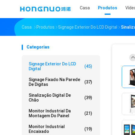
Casa
Produtos
Víde
Casa
Produtos
Signage Exterior Do LCD Digital
Sinaliz
Categorias
Signage Exterior Do LCD
(45)
Digital
Signage Fixado Na Parede
(37)
De Digitas
Sinalização Digital De
(39)
Chão
Monitor Industrial Da
(21)
Montagem Do Painel
Monitor Industrial
(19)
Encaixado