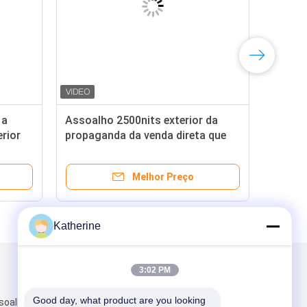
 a
Assoalho 2500nits exterior da
rior
propaganda da venda direta que
s das
está o Signage exterior de Digitas
Melhor Preço
Katherine
3:02 PM
Envie-nos
Good day, what product are you looking 
soalho 3,