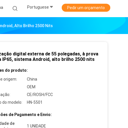
Portuguese
ha
Pedir um orçamento
ndroid, Alto Brilho 2500 Nits
zação digital externa de 55 polegadas, à prova
 IP65, sistema Android, alto brilho 2500 nits
es do produto:
de origem:
China
OEM
cação:
CE/ROSH/FCC
 do modelo:
HN-5501
ões de Pagamento e Envio:
dade de
1 UNIDADE