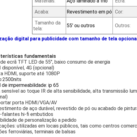
Materiais:
Aço laminado a frio
Ecrã:
Acaba:
Revestimento em pó
Cor:
Tamanho da
55' ou outros
Outros:
tela:
ização digital para publicidade com tamanho de tela opciona
terísticas fundamentais
nde ecrã TFT LED de 55", baixo consumo de energia
 disponível, 4G (opcional)
ta HDMI, suporte até 1080P
o:
2500nits
l de impermeabilidade: ip 65
 sensível ao toque IR de alta sensibilidade, alta transmissão lum
nal)
portar porta HDMI/VGA/AV
stimento de aço durável, revestido de pó ou acabado de pintur
-falantes hi-fi embutidos
bilidade de personalização a pedido
cações: utilizadas em locais públicos, tais como centros comerc
es ferroviárias, terminais de balsas