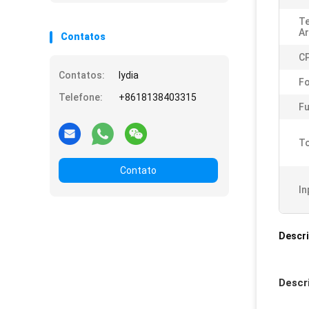
T
A
Contatos
C
Contatos:
lydia
Fo
Telefone:
+8618138403315
Fu
To
Contato
In
Descr
Descr