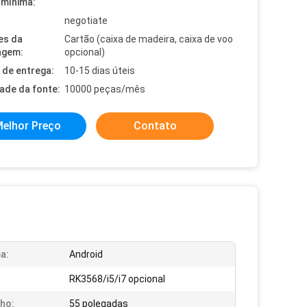
mínima:
negotiate
es da
Cartão (caixa de madeira, caixa de voo
agem:
opcional)
de entrega:
10-15 dias úteis
dade da fonte:
10000 peças/mês
elhor Preço
Contato
a:
Android
RK3568/i5/i7 opcional
ho:
55 polegadas