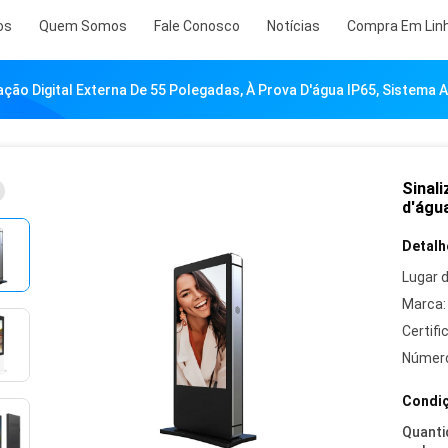
os
Quem Somos
Fale Conosco
Notícias
Compra Em Lin
ação Digital Externa De 55 Polegadas, À Prova D'água IP65, Sistema A
Sinali
d'água
Detalh
Lugar 
Marca:
Certifi
Número
Condiç
Quanti