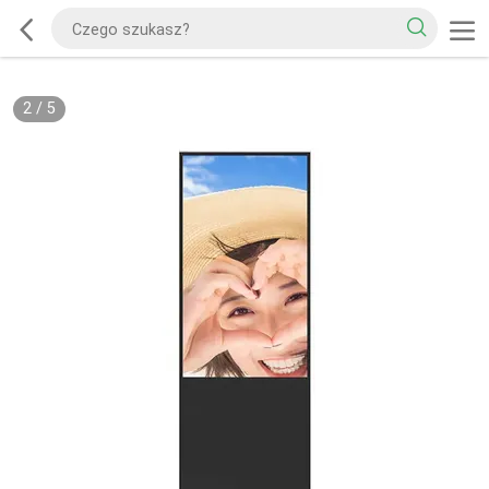
2
/
5