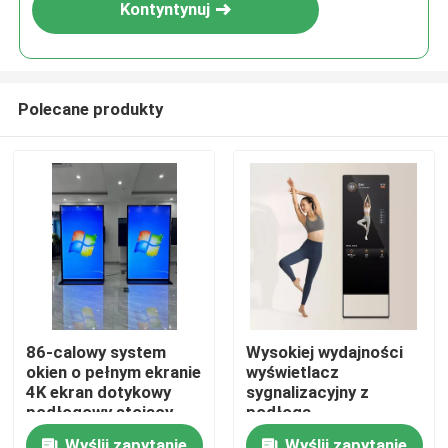
Kontyntynuj
Polecane produkty
Dom
86-calowy system
Wysokiej wydajności
okien o pełnym ekranie
wyświetlacz
Produkty
4K ekran dotykowy
sygnalizacyjny z
podłogowy stojący
podłogą
czterogłowego
Filmy
Wyślij zapytanie
Wyślij zapytanie