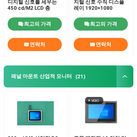
디지털 신호를 세우는
지털 신호 수직 디스플
450 cd/M2 LCD 층
레이 1920×1080
현명한 적합성 반사경
최고의 가격
최고의 가격
스마트 인터랙티브 화이트보드
연락처
연락처
바 LCD 디스플레이
LCD 짜집기 스크린
패널 마운트 산업적 모니터
(21)
디지털 신호 상품진열
터치 스크린 키오스크
디지털 사진 프레임