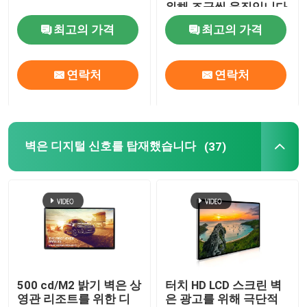
위해 조금씩 움직입니다
최고의 가격
최고의 가격
회사 소개
연락처
연락처
공장 투어
품질 관리
벽은 디지털 신호를 탑재했습니다
(37)
연락처
뉴스
견적 요청
500 cd/M2 밝기 벽은 상
터치 HD LCD 스크린 벽
영관 리조트를 위한 디
은 광고를 위해 극단적
Shopping Online