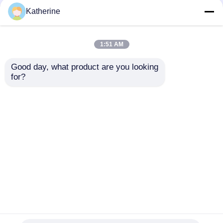
IP65는 내장된 산업적
방수 내장된 산업적 모
Katherine
모니터 1920×1080 결
니터 터치 스크린 10.4
의안을 방수 처리합니다
인치 사이즈
1:51 AM
최고의 가격
최고의 가격
Good day, what product are you looking 
for?
연락처
연락처
더 많은 것을 전망하십시
오
홈
사이트맵
연락처
Desktop Site
사이트맵
Privacy Policy
품질
야외 LCD 디지털 신호
중국 공장.Copyright ©