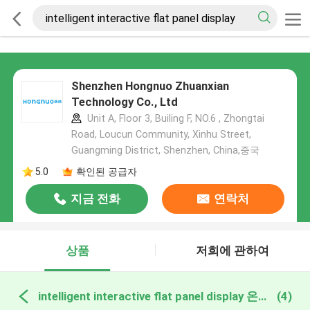
Shenzhen Hongnuo Zhuanxian
Technology Co., Ltd
Unit A, Floor 3, Builing F, NO.6 , Zhongtai
Road, Loucun Community, Xinhu Street,
Guangming District, Shenzhen, China,중국
5.0
확인된 공급자
지금 전화
연락처
상품
저희에 관하여
intelligent interactive flat panel display 온라인 제조
(4)