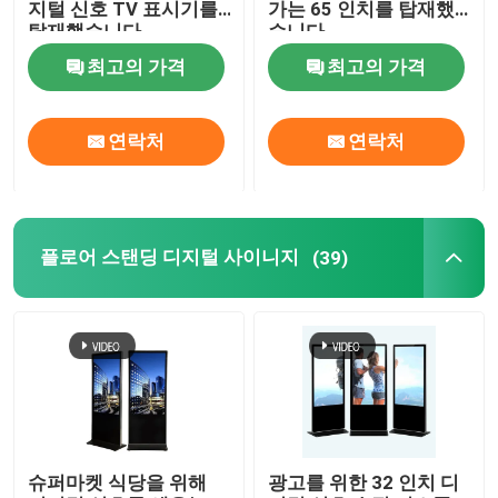
지털 신호 TV 표시기를
가는 65 인치를 탑재했
탑재했습니다
습니다
야외 LCD 디지털 신호
최고의 가격
최고의 가격
벽은 디지털 신호를 탑재했습니다
연락처
연락처
플로어 스탠딩 디지털 사이니지
플로어 스탠딩 디지털 사이니지
(39)
패널 마운트 산업적 모니터
내장된 산업적 모니터
자급식 키오스크
터치 스크린 똑똑한 미러
슈퍼마켓 식당을 위해
광고를 위한 32 인치 디