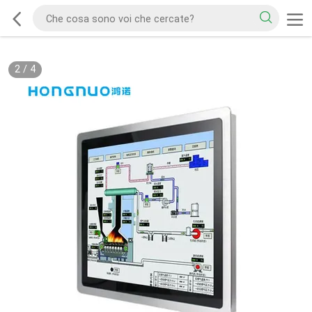
2
/
4