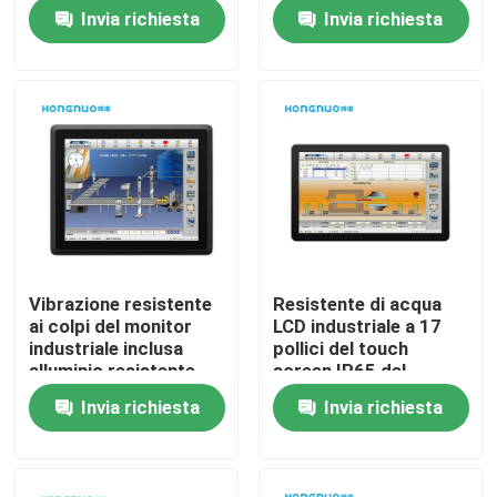
Invia richiesta
Invia richiesta
Chi siamo
Fatory Tour
Controllo di qualità
Contattaci
Vibrazione resistente
Resistente di acqua
ai colpi del monitor
LCD industriale a 17
notizie
industriale inclusa
pollici del touch
alluminio resistente
screen IP65 del
monitor
Invia richiesta
Invia richiesta
Richiedere un preventivo
Shopping Online