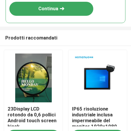
Continua
Prodotti raccomandati
Casa
23Display LCD
IP65 risoluzione
Prodotti
rotondo da 0,6 pollici
industriale inclusa
Android touch screen
impermeabile del
kiosk
monitor 1920×1080
Video