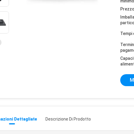
minimo
Prezzo
Imball
partico
Tempi 
Termini
pagam
Capaci
alimen
M
azioni Dettagliate
Descrizione Di Prodotto