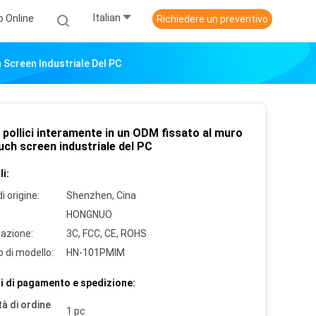
Italian
o Online
Richiedere un preventivo
h Screen Industriale Del PC
 pollici interamente in un ODM fissato al muro
uch screen industriale del PC
i:
i origine:
Shenzhen, Cina
HONGNUO
cazione:
3C, FCC, CE, ROHS
 di modello:
HN-101PMIM
i di pagamento e spedizione:
à di ordine
1 pc