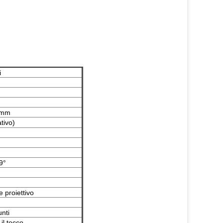
i
5mm
tivo)
9°
 proiettivo
nti
il tocco