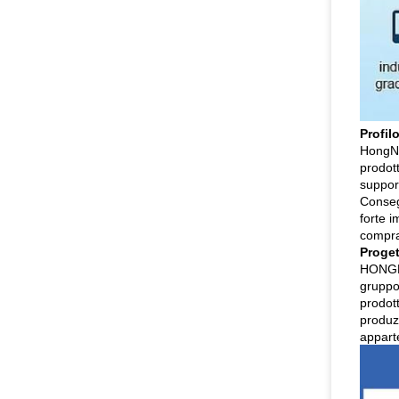
Profil
HongNu
prodott
support
Consegn
forte 
compra
Proget
HONGNU
gruppo 
prodott
produzi
apparte