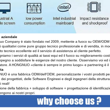
o aziendale
o Company è stato fondato nel 2009, mettente a fuoco su OEM/ODM di 
i qualitativi come pure gruppo tecnico professionale e di vendita, in modo
o tecnico eccellente ed il servizio di assistenza al cliente perfetto.
iamo i servizi di qualità ai tassi equi ed il fuoco su miglioramento cos
impegno a soddisfare le esigenze del nostro cliente. Osserviamo voi ed 
tore. A HONGNUO «cliente è sempre in primo luogo» e partnering è il n
ta
O è una fabbrica ODM/dell'OEM, personalizzante i vostri prodotti per ada
dei progettisti, delle Software Engineei e degli ingegneri della struttu
i reali!
one della fabbrica + sviluppo di software + progettazione di identificaz
ngono ai nostri propri.