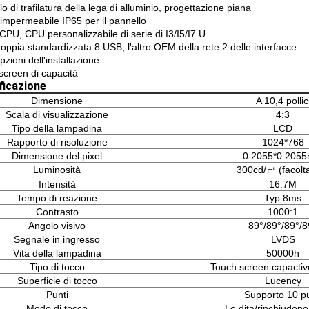
o di trafilatura della lega di alluminio, progettazione piana
impermeabile IP65 per il pannello
CPU, CPU personalizzabile di serie di I3/I5/I7 U
oppia standardizzata 8 USB, l'altro OEM della rete 2 delle interfacce
pzioni dell'installazione
screen di capacità
ficazione
Dimensione
A 10,4 pollic
Scala di visualizzazione
4:3
Tipo della lampadina
LCD
Rapporto di risoluzione
1024*768
Dimensione del pixel
0.2055*0.205
Luminosità
300cd/㎡ (facolta
Intensità
16.7M
Tempo di reazione
Typ.8ms
Contrasto
1000:1
Angolo visivo
89°/89°/89°/8
Segnale in ingresso
LVDS
Vita della lampadina
50000h
Tipo di tocco
Touch screen capactive
Superficie di tocco
Lucency
Punti
Supporto 10 pu
Modo di tocco
Le dita/rinchiudono 