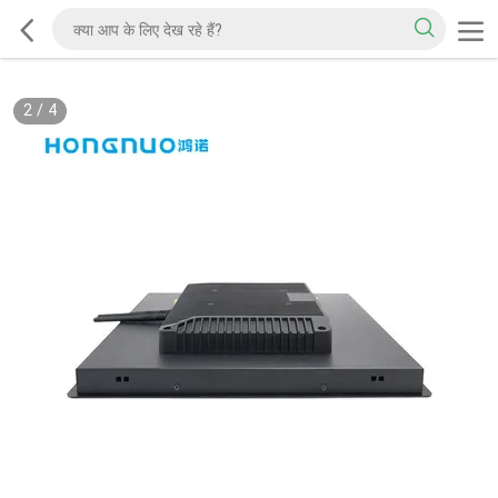
2
/
4