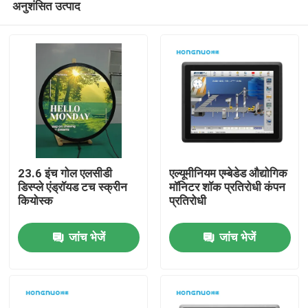
अनुशंसित उत्पाद
23.6 इंच गोल एलसीडी
एल्यूमीनियम एम्बेडेड औद्योगिक
डिस्प्ले एंड्रॉयड टच स्क्रीन
मॉनिटर शॉक प्रतिरोधी कंपन
कियोस्क
प्रतिरोधी
होम
जांच भेजें
जांच भेजें
उत्पाद
वीडियो