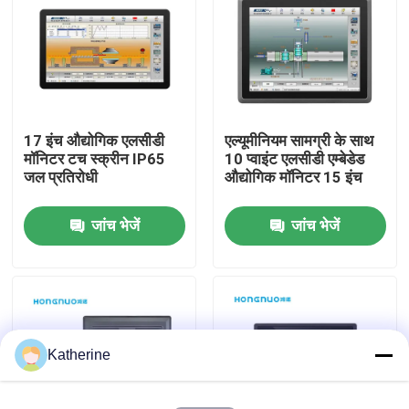
हमारे बारे में
फैक्टरी यात्रा
17 इंच औद्योगिक एलसीडी
एल्यूमीनियम सामग्री के साथ
मॉनिटर टच स्क्रीन IP65
10 प्वाइंट एलसीडी एम्बेडेड
गुणवत्ता नियंत्रण
जल प्रतिरोधी
औद्योगिक मॉनिटर 15 इंच
जांच भेजें
जांच भेजें
हमसे संपर्क करें
समाचार
एक बोली का अनुरोध
Katherine
Shopping Online