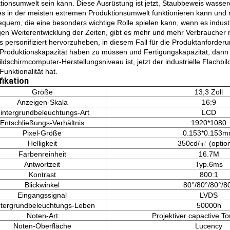
tionsumwelt sein kann. Diese Ausrüstung ist jetzt, Staubbeweis wasse
es in der meisten extremen Produktionsumwelt funktionieren kann und ni
equem, die eine besonders wichtige Rolle spielen kann, wenn es industri
gen Weiterentwicklung der Zeiten, gibt es mehr und mehr Verbraucher n
s personifiziert hervorzuheben, in diesem Fall für die Produktanforderun
 Produktionskapazität haben zu müssen und Fertigungskapazität, dann i
ildschirmcomputer-Herstellungsniveau ist, jetzt der industrielle Flachbi
Funktionalität hat.
fikation
Größe
13,3 Zoll
Anzeigen-Skala
16:9
intergrundbeleuchtungs-Art
LCD
Entschließungs-Verhältnis
1920*1080
Pixel-Größe
0.153*0.153
Helligkeit
350cd/㎡ (option
Farbenreinheit
16.7M
Antwortzeit
Typ.6ms
Kontrast
800:1
Blickwinkel
80°/80°/80°/8
Eingangssignal
LVDS
ntergrundbeleuchtungs-Leben
50000h
Noten-Art
Projektiver capactive T
Noten-Oberfläche
Lucency