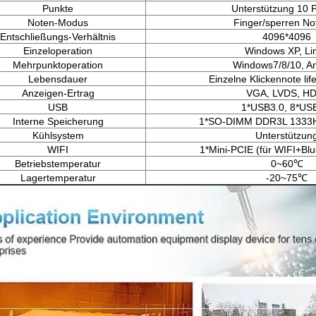
Punkte
Unterstützung 10 
Noten-Modus
Finger/sperren No
Entschließungs-Verhältnis
4096*4096
Einzeloperation
Windows XP, Li
Mehrpunktoperation
Windows7/8/10, A
Lebensdauer
Einzelne Klickennote lif
Anzeigen-Ertrag
VGA, LVDS, H
USB
1*USB3.0, 8*US
Interne Speicherung
1*SO-DIMM DDR3L 1333
Kühlsystem
Unterstützun
WIFI
1*Mini-PCIE (für WIFI+Blu
Betriebstemperatur
0~60℃
Lagertemperatur
-20~75℃