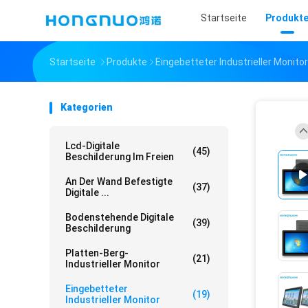
Startseite
Produkt
Startseite
Produkte
Eingebetteter Industrieller Monitor
Kategorien
Lcd-Digitale
(45)
Beschilderung Im Freien
An Der Wand Befestigte
(37)
Digitale ...
Bodenstehende Digitale
(39)
Beschilderung
Platten-Berg-
(21)
Industrieller Monitor
Eingebetteter
(19)
Industrieller Monitor