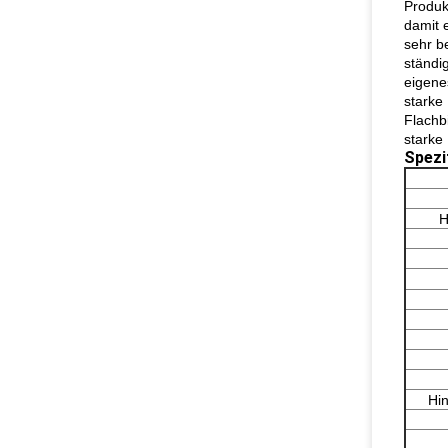
Produk
damit 
sehr b
ständi
eigene
starke
Flachb
starke 
Spezi
H
Hi