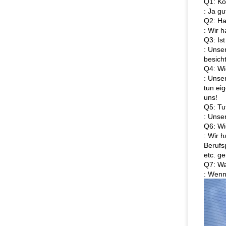
Q1: Kö
: Ja g
Q2: Ha
: Wir 
Q3: Ist
: Unse
besich
Q4: Wi
: Unse
tun ei
uns!
Q5: Tu
: Unse
Q6: Wi
: Wir 
Berufs
etc. g
Q7: Wa
: Wenn