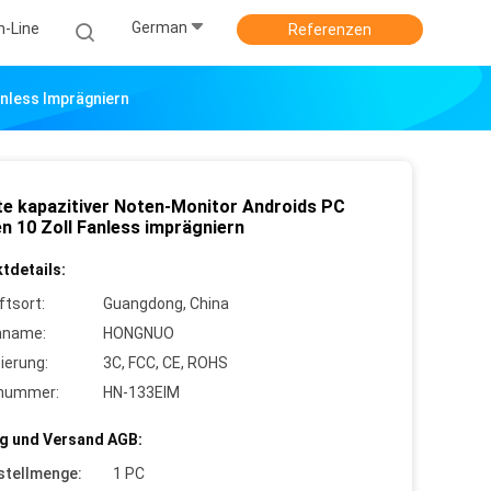
German
n-Line
Referenzen
anless Imprägniern
te kapazitiver Noten-Monitor Androids PC
en 10 Zoll Fanless imprägniern
tdetails:
ftsort:
Guangdong, China
nname:
HONGNUO
zierung:
3C, FCC, CE, ROHS
lnummer:
HN-133EIM
g und Versand AGB:
stellmenge:
1 PC