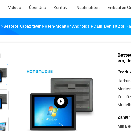
e
Videos
Über Uns
Kontakt
Nachrichten
Einkaufen O
Bettete Kapazitiver Noten-Monitor Androids PC Ein, Den 10 Zoll F
Bette
ein, d
Produk
Herkun
Marke
Zertifi
Model
Zahlun
Min Be