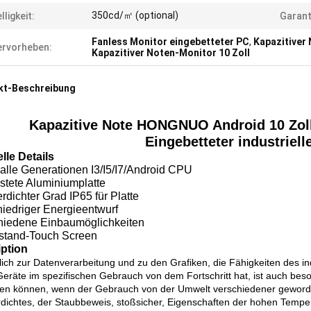
350cd/㎡ (optional)
lligkeit:
Garant
Fanless Monitor eingebetteter PC
,
Kapazitiver
rvorheben:
Kapazitiver Noten-Monitor 10 Zoll
kt-Beschreibung
Kapazitive Note HONGNUO Android 10 Zol
Eingebetteter industriell
lle Details
 alle Generationen I3/I5/I7/Android CPU
stete Aluminiumplatte
dichter Grad IP65 für Platte
niedriger Energieentwurf
hiedene Einbaumöglichkeiten
stand-Touch Screen
iption
lich zur Datenverarbeitung und zu den Grafiken, die Fähigkeiten des in
Geräte im spezifischen Gebrauch von dem Fortschritt hat, ist auch be
en können, wenn der Gebrauch von der Umwelt verschiedener geworden 
dichtes, der Staubbeweis, stoßsicher, Eigenschaften der hohen Temper