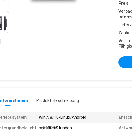
Preis:
Verpa
Inform
Lieferz
Zahlun
Versor
Fähigke
informationen
Produkt-Beschreibung
triebssystem:
Win7/8/10/Linux/Android
Entsch
ntergrundbeleuchtungsleben:
in 50000 Stunden
Antwor