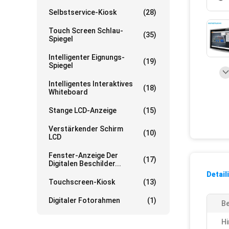
Selbstservice-Kiosk
(28)
Touch Screen Schlau-
(35)
Spiegel
Intelligenter Eignungs-
(19)
Spiegel
Intelligentes Interaktives
(18)
Whiteboard
Stange LCD-Anzeige
(15)
Verstärkender Schirm
(10)
LCD
Fenster-Anzeige Der
(17)
Digitalen Beschilder...
Detail
Touchscreen-Kiosk
(13)
Digitaler Fotorahmen
(1)
Be
Hi