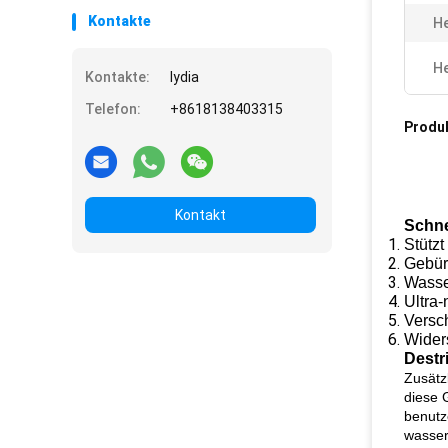
Kontakte
He
He
Kontakte:
lydia
Telefon:
+8618138403315
Produ
Kontakt
Schne
Stützt
Gebür
Wasser
Ultra-
Versc
Wider
Destr
Zusätz
diese 
benutz
wasser