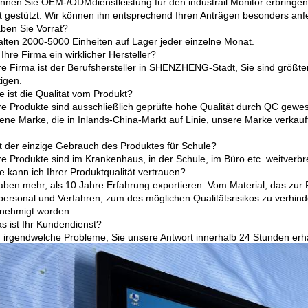
nnen Sie OEM-/ODMdienstleistung für den industrail Monitor erbringe
ut gestützt. Wir können ihn entsprechend Ihren Anträgen besonders anfe
ben Sie Vorrat?
halten 2000-5000 Einheiten auf Lager jeder einzelne Monat.
 Ihre Firma ein wirklicher Hersteller?
re Firma ist der Berufshersteller in SHENZHENG-Stadt, Sie sind größten
tigen.
e ist die Qualität vom Produkt?
re Produkte sind ausschließlich geprüfte hohe Qualität durch QC gewe
gene Marke, die in Inlands-China-Markt auf Linie, unsere Marke verkauf
t der einzige Gebrauch des Produktes für Schule?
re Produkte sind im Krankenhaus, in der Schule, im Büro etc. weitverbre
e kann ich Ihrer Produktqualität vertrauen?
haben mehr, als 10 Jahre Erfahrung exportieren. Vom Material, das zur 
personal und Verfahren, zum des möglichen Qualitätsrisikos zu verh
enehmigt worden.
s ist Ihr Kundendienst?
 irgendwelche Probleme, Sie unsere Antwort innerhalb 24 Stunden erha