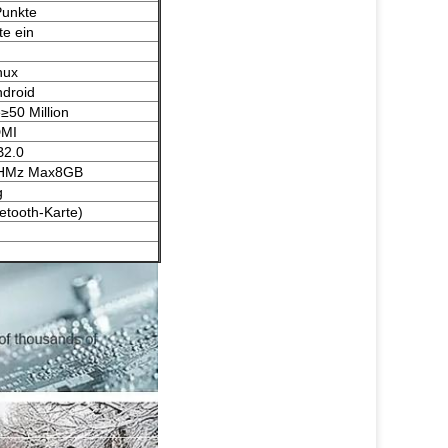
Punkte
te ein
nux
ndroid
e≥50 Million
DMI
B2.0
HMz Max8GB
g
etooth-Karte)