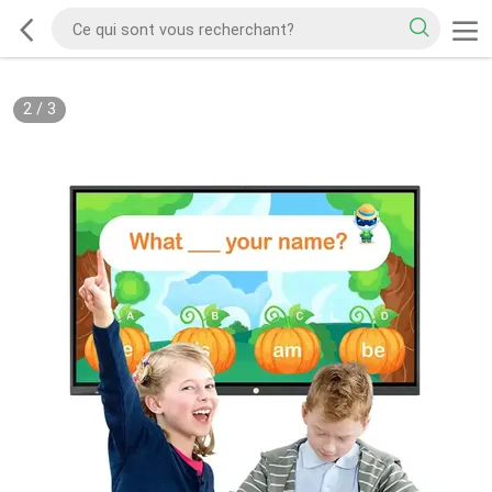
2
/
3