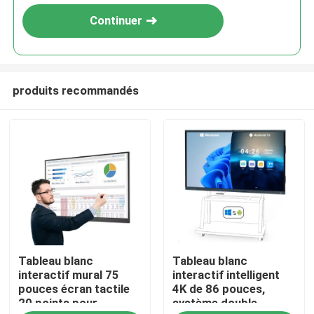
Continuer
produits recommandés
Aperçu
Tableau blanc
Tableau blanc
Produits
interactif mural 75
interactif intelligent
pouces écran tactile
4K de 86 pouces,
20 points pour
système double
Vidéos