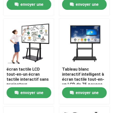
l'éducation
Android Windows,
envoyer une
envoyer une
écran tactile 20
points, haut-parleur
A propos de nous
demande
demande
Visite d'usine
Contrôle de la qualité
Contact
écran tactile LCD
Tableau blanc
tout-en-un écran
interactif intelligent à
nouvelles
tactile interactif sans
écran tactile tout-en-
projecteur
un LCD de 75 pouces
envoyer une
envoyer une
Demande de soumission
demande
demande
Shopping Online