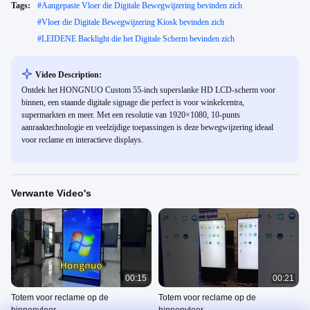
Tags:
#
Aangepaste Vloer die Digitale Bewegwijzering bevinden zich
#
Vloer die Digitale Bewegwijzering Kiosk bevinden zich
#
LEIDENE Backlight die het Digitale Scherm bevinden zich
Video Description:
Ontdek het HONGNUO Custom 55-inch superslanke HD LCD-scherm voor
binnen, een staande digitale signage die perfect is voor winkelcentra,
supermarkten en meer. Met een resolutie van 1920×1080, 10-punts
aanraaktechnologie en veelzijdige toepassingen is deze bewegwijzering ideaal
voor reclame en interactieve displays.
Verwante Video's
00:15
00:21
Totem voor reclame op de
Totem voor reclame op de