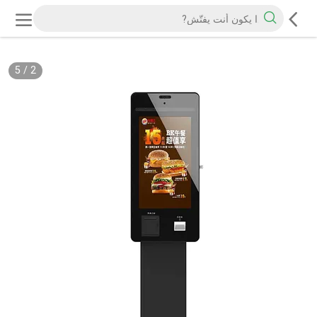
5
/
2