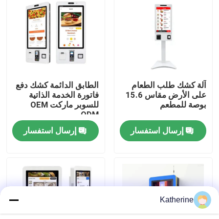
حول بنا
جولة في المعمل
آلة كشك طلب الطعام
الطابق الدائمة كشك دفع
ضبط الجودة
على الأرض مقاس 15.6
فاتورة الخدمة الذاتية
بوصة للمطعم
للسوبر ماركت OEM
ODM
اتصل بنا
إرسال استفسار
إرسال استفسار
أخبار
طلب اقتباس
Katherine
Shopping Online