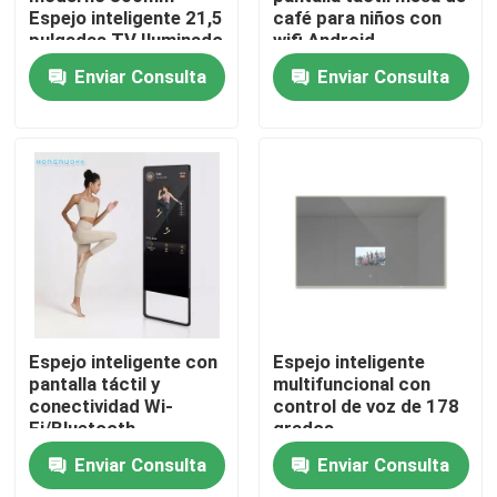
Espejo inteligente 21,5
café para niños con
pulgadas TV Iluminado
wifi Android
pantalla táctil LED
Enviar Consulta
Enviar Consulta
Espejo inteligente
Analisador de piel
Diseño de espejo
mágico
Inicio
Espejo inteligente con
Espejo inteligente
pantalla táctil y
multifuncional con
conectividad Wi-
control de voz de 178
Productos
Fi/Bluetooth
grados
Enviar Consulta
Enviar Consulta
Videos