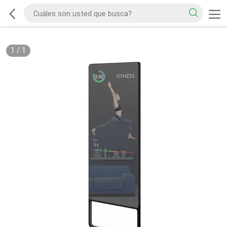
1
/
1