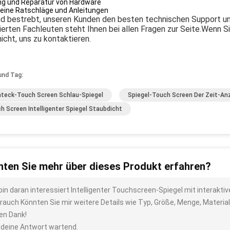
g und Reparatur von Hardware
eine Ratschläge und Anleitungen
ind bestrebt, unseren Kunden den besten technischen Support u
erten Fachleuten steht Ihnen bei allen Fragen zur Seite.Wenn S
nicht, uns zu kontaktieren.
und Tag:
teck-Touch Screen Schlau-Spiegel
Spiegel-Touch Screen Der Zeit-Anz
h Screen Intelligenter Spiegel Staubdicht
ten Sie mehr über dieses Produkt erfahren?
 bin daran interessiert Intelligenter Touchscreen-Spiegel mit interak
rauch Könnten Sie mir weitere Details wie Typ, Größe, Menge, Materia
len Dank!
 deine Antwort wartend.