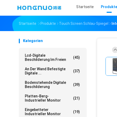
Startseite
Produkt
Startseite
Produkte
Touch Screen Schlau-Spiegel
Int
Kategorien
Lcd-Digitale
(45)
Beschilderung Im Freien
An Der Wand Befestigte
(37)
Digitale ...
Bodenstehende Digitale
(39)
Beschilderung
Platten-Berg-
(21)
Industrieller Monitor
Eingebetteter
(19)
Industrieller Monitor