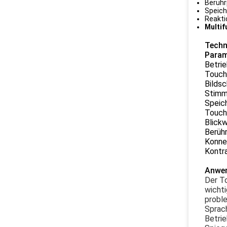
Berühr
Speich
Reakti
Multif
Techn
Param
Betri
Touch
Bilds
Stimm
Speic
Touch
Blickw
Berüh
Konnek
Kontra
Anwe
Der To
wichti
proble
Sprach
Betrie