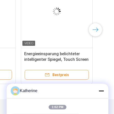
Energieeinsparung belichteter
intelligenter Spiegel, Touch Screen
nes
Wand-Spiegel mit LCD-Lichtern
Bestpreis
Katherine
1:02 PM
Mailen Sie uns