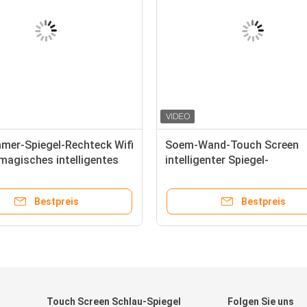
mer-Spiegel-Rechteck Wifi
Soem-Wand-Touch Screen
magisches intelligentes
intelligenter Spiegel-
der Wand befestigtes
wechselwirkendes ultra dün
mit Fernsehen
Bestpreis
Bestpreis
Touch Screen Schlau-Spiegel
Folgen Sie uns