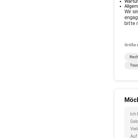
Wartun
Allgem
Wir s
engagi
bitte 
Größe 
Rech
Touc
Möch
Ich
Geb
Vie
Auf