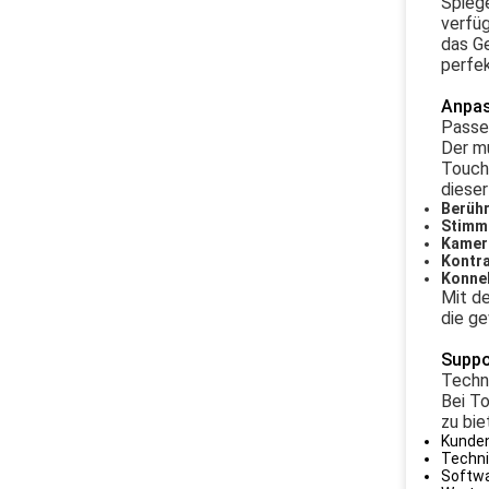
Spiege
verfüg
das Ge
perfek
Anpas
Passen
Der mu
Touchs
dieser
Berühr
Stimm
Kamer
Kontra
Konnek
Mit de
die ge
Suppo
Techn
Bei T
zu bie
Kunden
Techni
Softwa