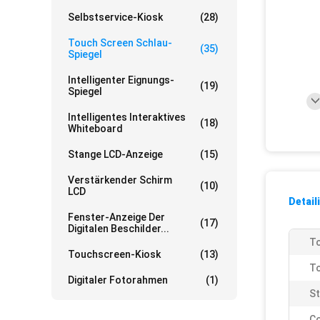
Selbstservice-Kiosk
(28)
Touch Screen Schlau-
(35)
Spiegel
Intelligenter Eignungs-
(19)
Spiegel
Intelligentes Interaktives
(18)
Whiteboard
Stange LCD-Anzeige
(15)
Verstärkender Schirm
(10)
LCD
Detail
Fenster-Anzeige Der
(17)
Digitalen Beschilder...
To
Touchscreen-Kiosk
(13)
To
Digitaler Fotorahmen
(1)
St
Co