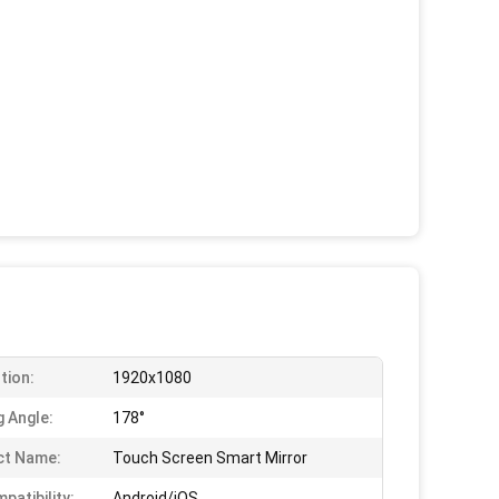
tion:
1920x1080
g Angle:
178°
ct Name:
Touch Screen Smart Mirror
patibility:
Android/iOS