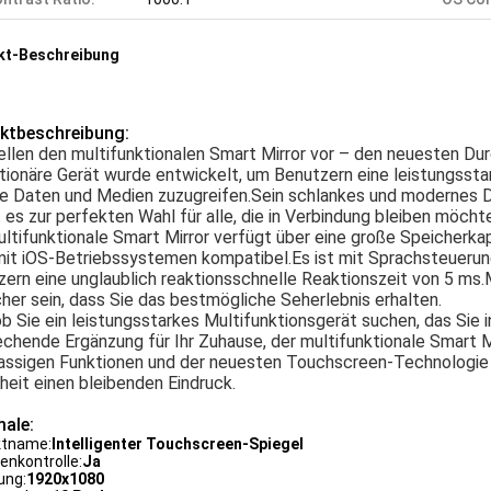
kt-Beschreibung
ktbeschreibung:
ellen den multifunktionalen Smart Mirror vor – den neuesten D
tionäre Gerät wurde entwickelt, um Benutzern eine leistungsstar
re Daten und Medien zuzugreifen.Sein schlankes und modernes D
es zur perfekten Wahl für alle, die in Verbindung bleiben möcht
ltifunktionale Smart Mirror verfügt über eine große Speicherkap
mit iOS-Betriebssystemen kompatibel.Es ist mit Sprachsteueru
ern eine unglaublich reaktionsschnelle Reaktionszeit von 5 ms
cher sein, dass Sie das bestmögliche Seherlebnis erhalten.
ob Sie ein leistungsstarkes Multifunktionsgerät suchen, das Sie i
chende Ergänzung für Ihr Zuhause, der multifunktionale Smart Mi
assigen Funktionen und der neuesten Touchscreen-Technologie h
heit einen bleibenden Eindruck.
ale:
ktname:
Intelligenter Touchscreen-Spiegel
nkontrolle:
Ja
ung:
1920x1080