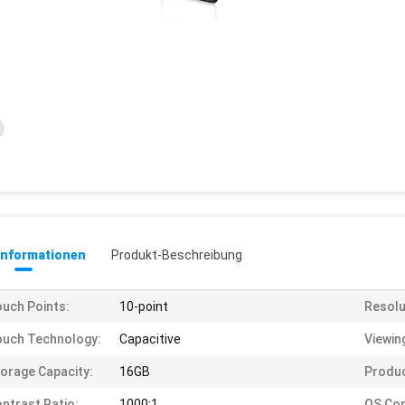
informationen
Produkt-Beschreibung
uch Points:
10-point
Resolu
uch Technology:
Capacitive
Viewin
orage Capacity:
16GB
Produ
ntrast Ratio:
1000:1
OS Com