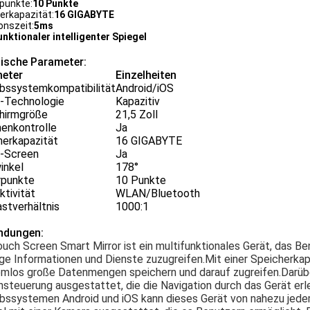
punkte:
10 Punkte
erkapazität:
16 GIGABYTE
onszeit:
5ms
unktionaler intelligenter Spiegel
ische Parameter:
eter
Einzelheiten
ebssystemkompatibilität
Android/iOS
-Technologie
Kapazitiv
chirmgröße
21,5 Zoll
enkontrolle
Ja
herkapazität
16 GIGABYTE
-Screen
Ja
inkel
178°
rpunkte
10 Punkte
tivität
WLAN/Bluetooth
stverhältnis
1000:1
ndungen:
uch Screen Smart Mirror ist ein multifunktionales Gerät, das B
ge Informationen und Dienste zuzugreifen.Mit einer Speicherkapa
mlos große Datenmengen speichern und darauf zugreifen.Darüber 
steuerung ausgestattet, die die Navigation durch das Gerät erle
bssystemen Android und iOS kann dieses Gerät von nahezu jedem