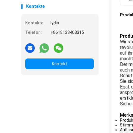
Kontakte
Produ
Kontakte:
lydia
Telefon:
+8618138403315
Produ
Wir st
revolu
auf ih
macht 
Kontakt
Der mu
auch 
Benutz
Sie si
Egal, 
anspre
erstkl
Sicher
Merkm
Produ
Stimme
Auflös