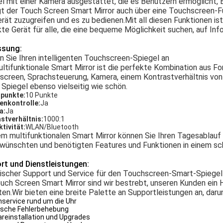
l mit einer Kamera ausgestattet, die es Benutzern ermöglicht, 
t der Touch Screen Smart Mirror auch über eine Touchscreen-Fun
rät zuzugreifen und es zu bedienen.Mit all diesen Funktionen ist
te Gerät für alle, die eine bequeme Möglichkeit suchen, auf Inf
sung:
 Sie Ihren intelligenten Touchscreen-Spiegel an
ltifunktionale Smart Mirror ist die perfekte Kombination aus F
creen, Sprachsteuerung, Kamera, einem Kontrastverhältnis von 
 Spiegel ebenso vielseitig wie schön.
punkte:
10 Punkte
enkontrolle:
Ja
a:
Ja
stverhältnis:
1000:1
tivität:
WLAN/Bluetooth
m multifunktionalen Smart Mirror können Sie Ihren Tagesablauf g
wünschten und benötigten Features und Funktionen in einem sch
rt und Dienstleistungen:
ischer Support und Service für den Touchscreen-Smart-Spiegel
ouch Screen Smart Mirror sind wir bestrebt, unseren Kunden ei
ten.Wir bieten eine breite Palette an Supportleistungen an, daru
service rund um die Uhr
sche Fehlerbehebung
reinstallation und Upgrades